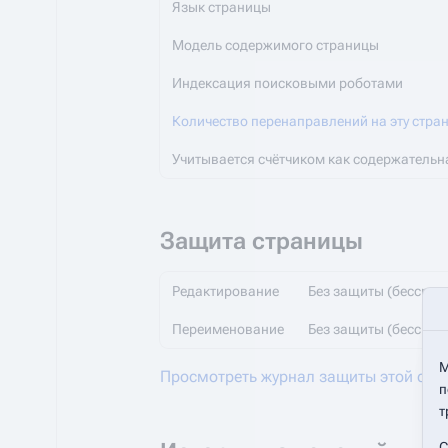
Язык страницы
Модель содержимого страницы
Индексация поисковыми роботами
Количество перенаправлений на эту стра
Учитывается счётчиком как содержательн
Защита страницы
Редактирование
Без защиты (бессроч
Переименование
Без защиты (бессроч
М
Просмотреть журнал защиты этой стр
п
т
С