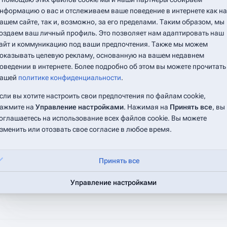
нформацию о вас и отслеживаем ваше поведение в интернете как на
ашем сайте, так и, возможно, за его пределами. Таким образом, мы
AZykov
(
обсуждение
|
вклад
)
оздаем ваш личный профиль. Это позволяет нам адаптировать наш
айт и коммуникацию под ваши предпочтения. Также мы можем
12:11, 11 августа 2025
оказывать целевую рекламу, основанную на вашем недавнем
Oagapov
(
обсуждение
|
вклад
)
оведении в интернете. Более подробно об этом вы можете прочитать
ашей
политике конфиденциальности
.
10:34, 18 февраля 2026
сли вы хотите настроить свои предпочтения по файлам cookie,
6
ажмите на
Управление настройками
. Нажимая на
Принять все
, вы
оглашаетесь на использование всех файлов cookie. Вы можете
2
зменить или отозвать свое согласие в любое время.
дней)
0
Принять все
0
Управление настройками