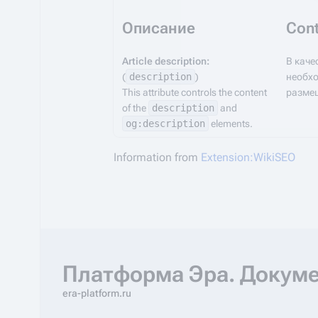
Описание
Cont
Article description:
В каче
(
description
)
необхо
This attribute controls the content
размещ
of the
description
and
og:description
elements.
Information from
Extension:WikiSEO
Платформа Эра. Докум
era-platform.ru