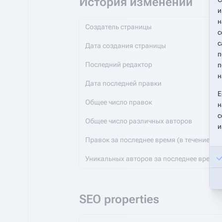
История изменений
и
н
Создатель страницы
с
с
Дата создания страницы
п
Последний редактор
п
н
Дата последней правки
Е
Общее число правок
н
с
Общее число различных авторов
и
Правок за последнее время (в течение 90 
Уникальных авторов за последнее время
SEO properties