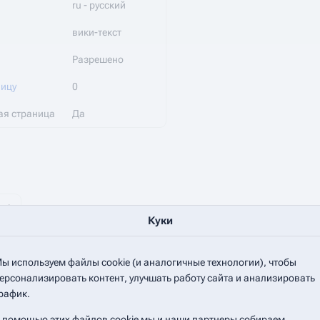
ru - русский
вики-текст
Разрешено
ницу
0
ая страница
Да
но)
Куки
но)
ы используем файлы cookie (и аналогичные технологии), чтобы
аницы
ерсонализировать контент, улучшать работу сайта и анализировать
рафик.
 помощью этих файлов cookie мы и наши партнеры собираем