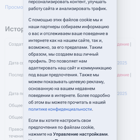
персонализировать контент, улучшать
Просмотреть журнал защиты этой страницы
работу сайта и анализировать трафик.
С помощью этих файлов cookie мы и
наши партнеры собираем информацию
История изменений
о вас и отслеживаем ваше поведение в
интернете как на нашем сайте, так и,
Создатель страницы
AZykov
(
обсуждение
|
возможно, за его пределами. Таким
вклад
)
образом, мы создаем ваш личный
профиль. Это позволяет нам
Дата создания страницы
10:18, 28 мая 2025
адаптировать наш сайт и коммуникацию
Последний редактор
под ваши предпочтения. Также мы
AZykov
(
обсуждение
|
можем показывать целевую рекламу,
вклад
)
основанную на вашем недавнем
Дата последней правки
11:20, 29 мая 2025
поведении в интернете. Более подробно
об этом вы можете прочитать в нашей
Общее число правок
20
политике конфиденциальности
.
Общее число различных авторов
2
Если вы хотите настроить свои
предпочтения по файлам cookie,
Правок за последнее время (в
0
нажмите на
Управление настройками
.
течение 90 дней)