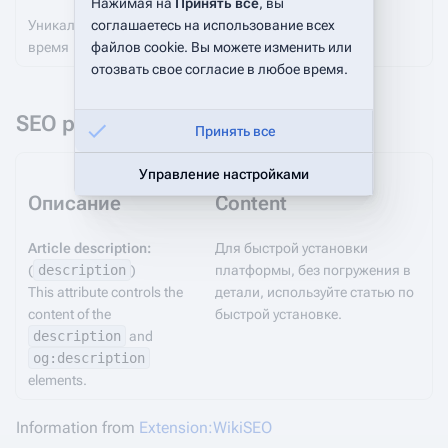
Нажимая на
Принять все
, вы
Уникальных авторов за последнее
соглашаетесь на использование всех
0
время
файлов cookie. Вы можете изменить или
отозвать свое согласие в любое время.
SEO properties
Принять все
Управление настройками
Описание
Content
Article description:
Для быстрой установки
(
description
)
платформы, без погружения в
This attribute controls the
детали, используйте статью по
content of the
быстрой установке.
description
and
og:description
elements.
Information from
Extension:WikiSEO