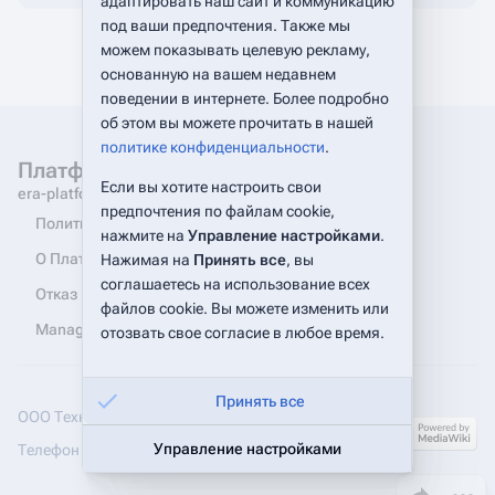
адаптировать наш сайт и коммуникацию
под ваши предпочтения. Также мы
можем показывать целевую рекламу,
основанную на вашем недавнем
поведении в интернете. Более подробно
об этом вы можете прочитать в нашей
политике конфиденциальности
.
Платформа Эра. Документация
Если вы хотите настроить свои
era-platform.ru
предпочтения по файлам cookie,
Политика конфиденциальности
нажмите на
Управление настройками
.
О Платформа Эра. Документации
Нажимая на
Принять все
, вы
соглашаетесь на использование всех
Отказ от ответственности
файлов cookie. Вы можете изменить или
Manage cookie preferences
отозвать свое согласие в любое время.
Принять все
ООО Технологии коммуникаций
Управление настройками
Телефон для связи:
+7 (495) 245-50-35
Поделиться эт
Допол