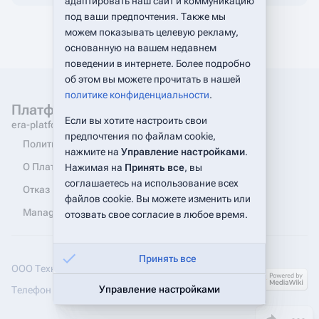
адаптировать наш сайт и коммуникацию
под ваши предпочтения. Также мы
можем показывать целевую рекламу,
основанную на вашем недавнем
поведении в интернете. Более подробно
об этом вы можете прочитать в нашей
политике конфиденциальности
.
Платформа Эра. Документация
Если вы хотите настроить свои
era-platform.ru
предпочтения по файлам cookie,
Политика конфиденциальности
нажмите на
Управление настройками
.
О Платформа Эра. Документации
Нажимая на
Принять все
, вы
соглашаетесь на использование всех
Отказ от ответственности
файлов cookie. Вы можете изменить или
Manage cookie preferences
отозвать свое согласие в любое время.
Принять все
ООО Технологии коммуникаций
Управление настройками
Телефон для связи:
+7 (495) 245-50-35
Поделиться эт
Допол