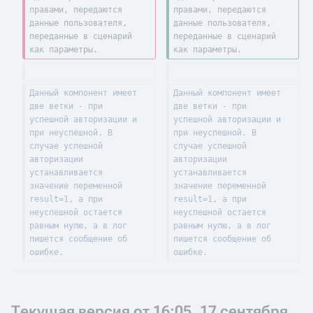
правами, передаются 
правами, передаются 
данные пользователя, 
данные пользователя, 
переданные в сценарий 
переданные в сценарий 
как параметры.
как параметры.
Данный компонент имеет 
Данный компонент имеет 
две ветки - при 
две ветки - при 
успешной авторизации и 
успешной авторизации и 
при неуспешной. В 
при неуспешной. В 
случае успешной 
случае успешной 
авторизации 
авторизации 
устанавливается 
устанавливается 
значение переменной 
значение переменной 
result=1, а при 
result=1, а при 
неуспешной остается 
неуспешной остается 
равным нулю, а в лог 
равным нулю, а в лог 
пишется сообщение об 
пишется сообщение об 
ошибке.
ошибке.
Текущая версия от 16:05, 17 сентября