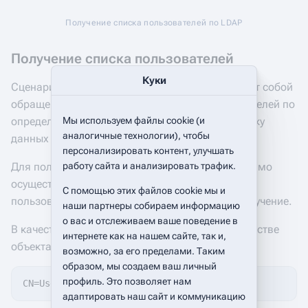
Получение списка пользователей по LDAP
Получение списка пользователей
Куки
Сценарий загрузки пользователей представляет собой
обращение к LDAP, получение списка пользователей по
определенному фильтру и дальнейшую обработку
Мы используем файлы cookie (и
аналогичные технологии), чтобы
данных в цикле.
персонализировать контент, улучшать
Для получения списка пользователей, необходимо
работу сайта и анализировать трафик.
осуществить запрос от имени доменного
С помощью этих файлов cookie мы и
пользователя, у которого есть права на его получение.
наши партнеры собираем информацию
о вас и отслеживаем ваше поведение в
В качестве действия выбирается поиск, а в качестве
интернете как на нашем сайте, так и,
объекта пользователи домена:
возможно, за его пределами. Таким
образом, мы создаем ваш личный
профиль. Это позволяет нам
адаптировать наш сайт и коммуникацию