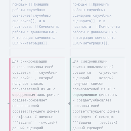
помощью [[Принципы 
помощью [[Принципы 
работы служебных 
работы служебных 
сценариев|служебных 
сценариев|служебных 
сценариев]], и в 
сценариев]], и в 
частности, [[Компоненты 
частности, [[Компоненты 
работы с данными#LDAP-
работы с данными#LDAP-
интеграция|компонента 
интеграция|компонента 
LDAP-интеграция]].
LDAP-интеграция]].
Для синхронизации 
Для синхронизации 
списка пользователей 
списка пользователей 
создается '''служебный 
создается '''служебный 
сценарий''', который 
сценарий''', который 
получает список 
получает список 
пользователей из AD с 
пользователей из AD с 
определнным 
фильтром, и 
определенным 
фильтром, 
создает/обновляет 
и создает/обновляет 
пользователей 
пользователей 
соответствующего домена 
соответствующего домена 
платформы. С помощью 
платформы. С помощью 
'''Задачи''' (svctask) 
'''Задачи''' (svctask) 
данный сценарий 
данный сценарий 