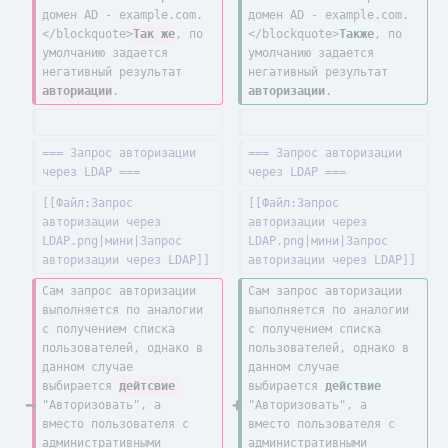
домен AD - example.com.
домен AD - example.com.
</blockquote>
Так же
, по 
</blockquote>
Также
, по 
умолчанию задается 
умолчанию задается 
негативный результат 
негативный результат 
авториации
.
авторизации
.
=== Запрос авторизации 
=== Запрос авторизации 
через LDAP ===
через LDAP ===
[[Файл:Запрос 
[[Файл:Запрос 
авторизации через 
авторизации через 
LDAP.png|мини|Запрос 
LDAP.png|мини|Запрос 
авторизации через LDAP]]
авторизации через LDAP]]
Сам запрос авторизации 
Сам запрос авторизации 
выполняется по аналогии 
выполняется по аналогии 
с получением списка 
с получением списка 
пользователей, однако в 
пользователей, однако в 
данном случае 
данном случае 
выбирается 
дейтсвие 
выбирается 
действие 
"Авторизовать", а 
"Авторизовать", а 
вместо пользователя с 
вместо пользователя с 
административными 
административными 