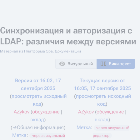
Синхронизация и авторизация с
LDAP: различия между версиями
Материал из Платформа Эра. Документации
Визуальный
Вики-текст
Версия от 16:02, 17
Текущая версия от
сентября 2025
16:05, 17 сентября 2025
просмотреть исходный
просмотреть исходный
код
код
AZykov
(
обсуждение
|
AZykov
(
обсуждение
|
вклад
)
вклад
)
Н
→‎Общая информация
Метка
:
через визуальный
е
Метка
:
через визуальный
редактор