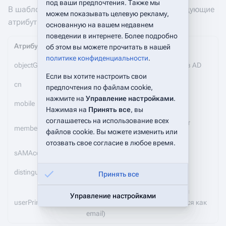
под ваши предпочтения. Также мы
В шаблоне в качестве примера получаются следующие
можем показывать целевую рекламу,
атрибуты:
основанную на вашем недавнем
поведении в интернете. Более подробно
Атрибут
Комментарий
об этом вы можете прочитать в нашей
политике конфиденциальности
.
objectGUID
Идентификатор пользователя в AD
Если вы хотите настроить свои
cn
Имя пользователя
предпочтения по файлам cookie,
нажмите на
Управление настройками
.
mobile
Мобильный телефон
Нажимая на
Принять все
, вы
соглашаетесь на использование всех
Список групп, в которые входит
memberof
файлов cookie. Вы можете изменить или
пользователь
отозвать свое согласие в любое время.
sAMAccountName
Имя пользователя для логина
distinguishedName
Полное имя пользователя
Принять все
Имя пользователя с указанием
Управление настройками
userPrincipalName
домена (в примере используется как
email)