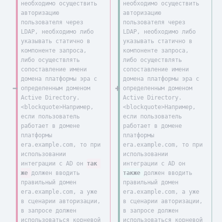
необходимо осуществить 
необходимо осуществить 
авторизацию 
авторизацию 
пользователя через 
пользователя через 
LDAP, необходимо либо 
LDAP, необходимо либо 
указывать статично в 
указывать статично в 
компоненте запроса, 
компоненте запроса, 
либо осуществлять 
либо осуществлять 
сопоставление имени 
сопоставление имени 
домена платформы эра с 
домена платформы эра с 
определенным доменом 
определенным доменом 
Active Directory.
Active Directory.
<blockquote>Например, 
<blockquote>Например, 
если пользователь 
если пользователь 
работает в домене 
работает в домене 
платформы 
платформы 
era.example.com, то при 
era.example.com, то при 
использовании 
использовании 
интеграции с AD он 
так 
интеграции с AD он 
же 
должен вводить 
также 
должен вводить 
правильный домен 
правильный домен 
era.example.com, а уже 
era.example.com, а уже 
в сценарии авторизации, 
в сценарии авторизации, 
в запросе должен 
в запросе должен 
использоваться корневой 
использоваться корневой 