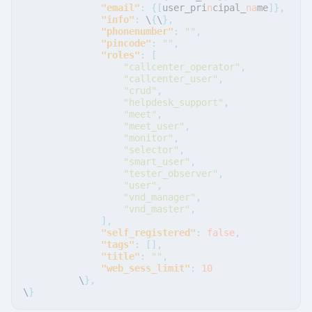
"email"
:
{[
user_pri
n
cipal_
na
me
]},
"info"
:
\
{
\
},
"phonenumber"
:
""
,
"pincode"
:
""
,
"roles"
:
[
"callcenter_operator"
,
"callcenter_user"
,
"crud"
,
"helpdesk_support"
,
"meet"
,
"meet_user"
,
"monitor"
,
"selector"
,
"smart_user"
,
"tester_observer"
,
"user"
,
"vnd_manager"
,
"vnd_master"
,
],
"self_registered"
:
false
,
"tags"
:
[],
"title"
:
""
,
"web_sess_limit"
:
10
\
},
\
}