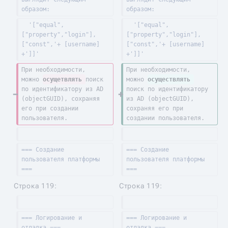
образом:
образом:
  '["equal",
  '["equal",
["property","login"],
["property","login"],
["const",'+ [username] 
["const",'+ [username] 
+']]'
+']]'
При необходимости, 
При необходимости, 
можно 
осущетвлять 
поиск 
можно 
осуществлять 
по идентификатору из AD 
поиск по идентификатору 
(objectGUID), сохраняя 
из AD (objectGUID), 
его при создании 
сохраняя его при 
пользователя.
создании пользователя.
=== Создание 
=== Создание 
пользователя платформы 
пользователя платформы 
===
===
Строка 119:
Строка 119:
=== Логирование и 
=== Логирование и 
отладка ===
отладка ===