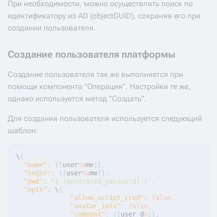
При необходимости, можно осуществлять поиск по
идентификатору из AD (objectGUID), сохраняя его при
создании пользователя.
Создание пользователя платформы
Создание пользователя так же выполняется при
помощи компонента "Операция". Настройки те же,
однако используется метод "Создать".
Для создания пользователя используется следующий
шаблон:
\
{
"name"
:
{[
user
na
me
]},
"login"
:
{[
user
na
me
]},
"pwd"
:
"{ [generated_password] }"
,
"opts"
:
\
{
"allow_script_crud"
:
false
,
"avatar_info"
:
false
,
"comment"
:
{[
user_d
n
]},