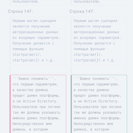
пользователю.
пользователю.
Строка 147:
Строка 147:
Первым шагом сценария 
Первым шагом сценария 
является получение 
является получение 
авторизационных данных 
авторизационных данных 
из входящих параметров. 
из входящих параметров. 
Получение делается с 
Получение делается с 
помощью функции 
помощью функции 
startparam(1), 
startparam(1), 
startparam(2) и т.д.
startparam(2) и т.д.
'''Важно понимать''', 
'''Важно понимать''', 
что первым параметром, 
что первым параметром, 
в качестве домена 
в качестве домена 
придет домен платформы, 
придет домен платформы, 
а не Active Directory. 
а не Active Directory. 
Пользователи при логине 
Пользователи при логине 
так же должны указывать 
так же должны указывать 
именно домен платформы. 
именно домен платформы. 
Непосредственно имя 
Непосредственно имя 
домена, в котором 
домена, в котором 