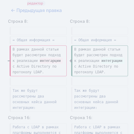
т
редактор
о
← Предыдущая правка
п
Строка 8:
Строка 8:
и
с
а
= Общая информация =
= Общая информация =
н
В рамках данной статьи 
В рамках данной статьи 
и
будет рассмотрен подход 
будет рассмотрен подход 
к реализации 
интегарции 
к реализации 
интеграции 
я
с Active Directory по 
с Active Directory по 
п
протоколу LDAP.
протоколу LDAP.
р
а
Так же будут 
Так же будут 
в
рассмотрены два 
рассмотрены два 
к
основных кейса данной 
основных кейса данной 
и
интеграции:
интеграции:
Строка 16:
Строка 16:
Работа с LDAP в рамках 
Работа с LDAP в рамках 
платформы выполняется с 
платформы выполняется с 