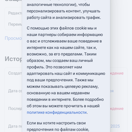
аналогичные технологии), чтобы
персонализировать контент, улучшать
Редактирование
Без защиты (бессрочно)
работу сайта и анализировать трафик.
Переименование
Без защиты (бессрочно)
С помощью этих файлов cookie мы и
наши партнеры собираем информацию
Просмотреть журнал защиты этой страницы
о вас и отслеживаем ваше поведение в
интернете как на нашем сайте, так и,
возможно, за его пределами. Таким
История изменений
образом, мы создаем ваш личный
профиль. Это позволяет нам
Создатель страницы
Oagapov
(
обсуждение
адаптировать наш сайт и коммуникацию
|
вклад
)
под ваши предпочтения. Также мы
можем показывать целевую рекламу,
Дата создания страницы
15:23, 9 декабря
основанную на вашем недавнем
2024
поведении в интернете. Более подробно
об этом вы можете прочитать в нашей
Последний редактор
Oagapov
(
обсуждение
политике конфиденциальности
.
|
вклад
)
Если вы хотите настроить свои
Дата последней правки
20:54, 9 марта 2025
предпочтения по файлам cookie,