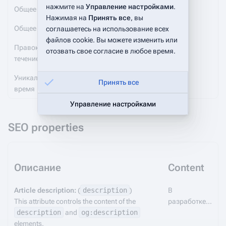
нажмите на
Управление настройками
.
Общее число правок
2
Нажимая на
Принять все
, вы
Общее число различных авторов
1
соглашаетесь на использование всех
файлов cookie. Вы можете изменить или
Правок за последнее время (в
0
отозвать свое согласие в любое время.
течение 90 дней)
Уникальных авторов за последнее
0
Принять все
время
Управление настройками
SEO properties
Описание
Content
Article description:
(
description
)
В
This attribute controls the content of the
разработке...
description
and
og:description
elements.