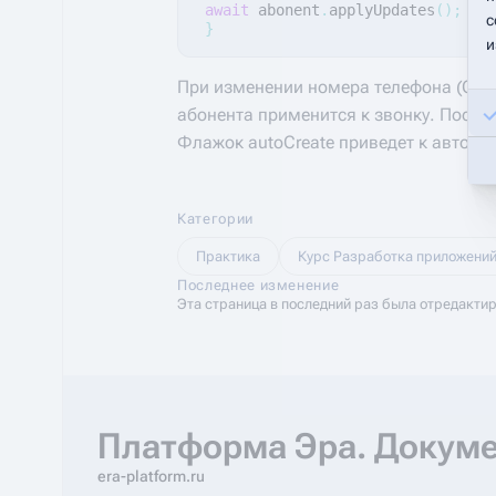
await
abonent
.
applyUpdates
();
с
}
и
При изменении номера телефона (Call
абонента применится к звонку. После 
Флажок autoCreate приведет к автома
Категории
Практика
Курс Разработка приложени
Последнее изменение
Эта страница в последний раз была отредактир
Платформа Эра. Докум
era-platform.ru