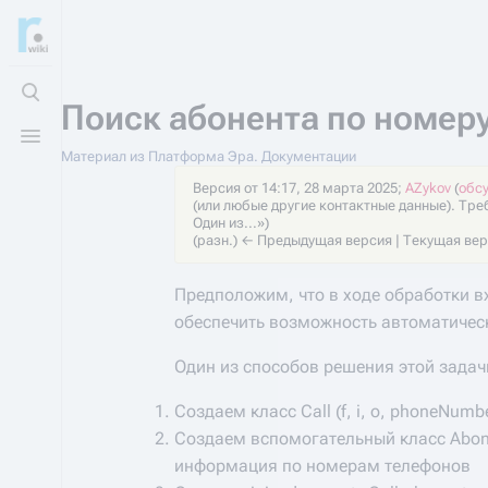
Открыть поиск
Поиск абонента по номеру
Открыть меню
Материал из Платформа Эра. Документации
Версия от 14:17, 28 марта 2025;
AZykov
(
обс
(или любые другие контактные данные). Тре
Один из...»)
(разн.) ← Предыдущая версия | Текущая верс
Предположим, что в ходе обработки в
обеспечить возможность автоматическ
Один из способов решения этой задачи
Создаем класс Call (f, i, o, phoneNu
Создаем вспомогательный класс Abonen
информация по номерам телефонов