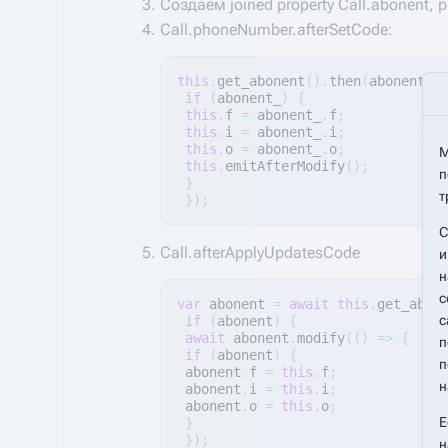
Создаем joined property Call.abonent, 
Call.phoneNumber.afterSetCode:
this
.
get_abonent
().
then
(
abonent_
if
(
abonent_
)
{
this
.
f
=
abonent_
.
f
;
this
.
i
=
abonent_
.
i
;
this
.
o
=
abonent_
.
o
;
М
this
.
emitAfterModify
();
п
}
т
});
С
Call.afterApplyUpdatesCode
и
н
с
var
abonent
=
await
this
.
get_abon
с
if
(
abonent
)
{
await
abonent
.
modify
(()
=>
{
п
if
(
abonent
)
{
п
abonent
.
f
=
this
.
f
;
н
abonent
.
i
=
this
.
i
;
abonent
.
o
=
this
.
o
;
Е
}
});
н