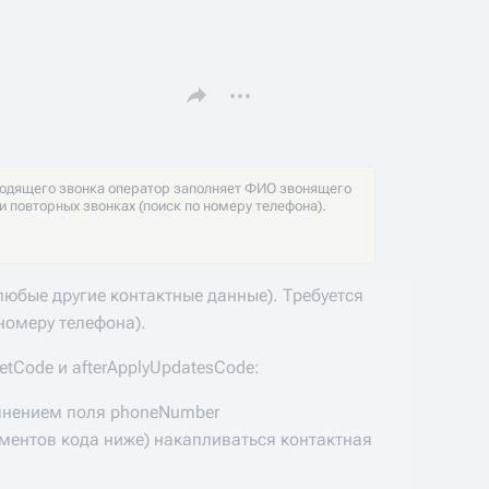
Поделиться этой страницей
Дополнительные действия
входящего звонка оператор заполняет ФИО звонящего
 повторных звонках (поиск по номеру телефона).
юбые другие контактные данные). Требуется
номеру телефона).
etCode и afterApplyUpdatesCode:
полнением поля phoneNumber
агментов кода ниже) накапливаться контактная