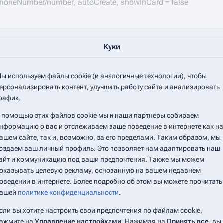
phoneNumber/number, autoCreate, showInCard = false
=>
{
Куки
ы используем файлы cookie (и аналогичные технологии), чтобы
ерсонализировать контент, улучшать работу сайта и анализировать
рафик.
 помощью этих файлов cookie мы и наши партнеры собираем
нформацию о вас и отслеживаем ваше поведение в интернете как на
ашем сайте, так и, возможно, за его пределами. Таким образом, мы
оздаем ваш личный профиль. Это позволяет нам адаптировать наш
ent
();
айт и коммуникацию под ваши предпочтения. Также мы можем
оказывать целевую рекламу, основанную на вашем недавнем
оведении в интернете. Более подробно об этом вы можете прочитать
ашей
политике конфиденциальности
.
сли вы хотите настроить свои предпочтения по файлам cookie,
ажмите на
Управление настройками
. Нажимая на
Принять все
, вы