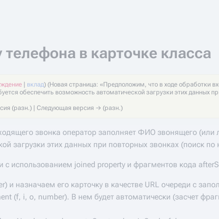
 телефона в карточке класса
уждение
|
вклад
)
(Новая страница: «Предположим, что в ходе обработки 
буется обеспечить возможность автоматической загрузки этих данных при
ия (разн.) | Следующая версия → (разн.)
ходящего звонка оператор заполняет ФИО звонящего (или л
ой загрузки этих данных при повторных звонках (поиск по 
 с использованием joined property и фрагментов кода afterS
mber) и назначаем его карточку в качестве URL очереди с за
t (f, i, o, number). В нем будет автоматически (засчет фр