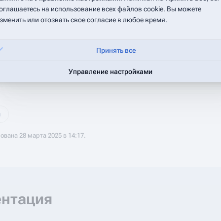
оглашаетесь на использование всех файлов cookie. Вы можете
зменить или отозвать свое согласие в любое время.
.phoneNumber) будет выполнен поиск абонента по номеру. 
Принять все
применения изменений (Call.applyUpdates) будет выполнена
тическому созданию абонента, если он еще не существует.
Управление настройками
й
ована 28 марта 2025 в 14:17.
ентация