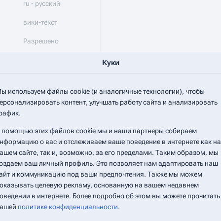
ru - русский
вики-текст
Разрешено
ницу
0
Куки
ы используем файлы cookie (и аналогичные технологии), чтобы
ерсонализировать контент, улучшать работу сайта и анализировать
рафик.
но)
 помощью этих файлов cookie мы и наши партнеры собираем
нформацию о вас и отслеживаем ваше поведение в интернете как на
но)
ашем сайте, так и, возможно, за его пределами. Таким образом, мы
оздаем ваш личный профиль. Это позволяет нам адаптировать наш
аницы
айт и коммуникацию под ваши предпочтения. Также мы можем
оказывать целевую рекламу, основанную на вашем недавнем
оведении в интернете. Более подробно об этом вы можете прочитать
ашей
политике конфиденциальности
.