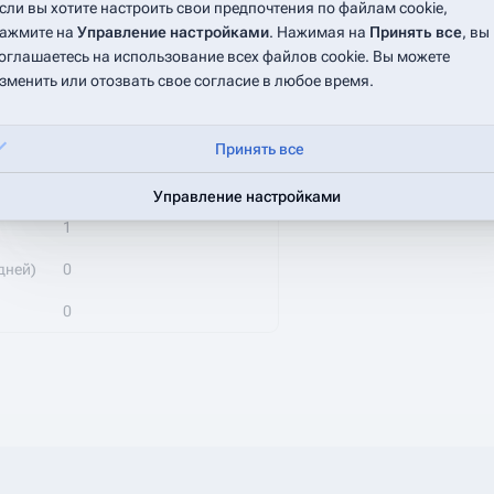
сли вы хотите настроить свои предпочтения по файлам cookie,
AZykov
(
обсуждение
|
вклад
)
ажмите на
Управление настройками
. Нажимая на
Принять все
, вы
оглашаетесь на использование всех файлов cookie. Вы можете
15:09, 25 июня 2025
зменить или отозвать свое согласие в любое время.
AZykov
(
обсуждение
|
вклад
)
10:38, 26 июня 2025
Принять все
15
Управление настройками
1
дней)
0
0