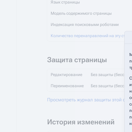
Язык страницы
Модель содержимого страницы
Индексация поисковыми роботами
Количество перенаправлений на эту стра
М
Защита страницы
п
т
Редактирование
Без защиты (бессроч
С
и
Переименование
Без защиты (бессроч
н
с
Просмотреть журнал защиты этой стр
с
п
п
История изменений
н