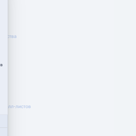
ачества
 в
и колл-листов