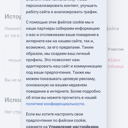
персонализировать контент, улучшать
работу сайта и анализировать трафик.
История файла
С помощью этих файлов cookie мы и
Нажмите на дату/время, чтобы увидеть версию файла
наши партнеры собираем информацию
о вас и отслеживаем ваше поведение в
от того времени.
интернете как на нашем сайте, так и,
возможно, за его пределами. Таким
Дата/время
Размеры
Участник
образом, мы создаем ваш личный
профиль. Это позволяет нам
текущий
15:53, 18 декабря 2025
(43,57 МБ)
AZykov
адаптировать наш сайт и коммуникацию
(
обсужден
под ваши предпочтения. Также мы
можем показывать целевую рекламу,
Вы не можете перезаписать этот файл.
основанную на вашем недавнем
поведении в интернете. Более подробно
об этом вы можете прочитать в нашей
Использование файла
политике конфиденциальности
.
Нет страниц, использующих этот файл.
Если вы хотите настроить свои
предпочтения по файлам cookie,
нажмите на
Управление настройками
.