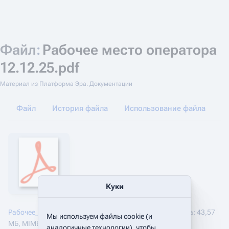
Файл
:
Рабочее место оператора
12.12.25.pdf
Материал из Платформа Эра. Документации
Файл
История файла
Использование файла
Куки
Рабочее_место_оператора_12.12.25.pdf
‎
(размер файла: 43,57
Мы используем файлы cookie (и
МБ, MIME-тип:
application/pdf
)
аналогичные технологии), чтобы