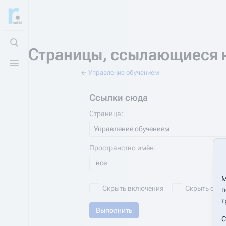
Открыть поиск
Страницы, ссылающиеся 
Открыть меню
←
Управление обучением
Ссылки сюда
Страница:
Пространство имён:
все
М
Скрыть включения
Скрыть ссы
п
т
Выполнить
С