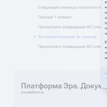
и
Следующие страницы ссылаются на
У
н
с
Показан 1 элемент.
с
п
Просмотреть (
предыдущие 50
|
следую
п
н
Заглавная страница
‎
(
← ссылки
)
Е
Просмотреть (
предыдущие 50
|
следую
н
с
и
Платформа Эра. Докум
era-platform.ru