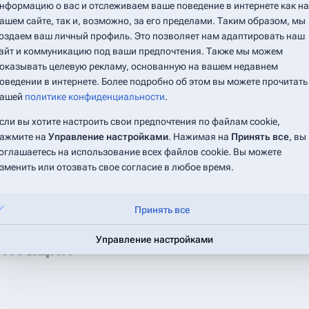
нформацию о вас и отслеживаем ваше поведение в интернете как на
правление обучением
:
ашем сайте, так и, возможно, за его пределами. Таким образом, мы
оздаем ваш личный профиль. Это позволяет нам адаптировать наш
айт и коммуникацию под ваши предпочтения. Также мы можем
оказывать целевую рекламу, основанную на вашем недавнем
щие 50
) (
20
|
50
|
100
|
250
|
500
)
оведении в интернете. Более подробно об этом вы можете прочитать
ашей
политике конфиденциальности
.
сли вы хотите настроить свои предпочтения по файлам cookie,
щие 50
) (
20
|
50
|
100
|
250
|
500
)
ажмите на
Управление настройками
. Нажимая на
Принять все
, вы
оглашаетесь на использование всех файлов cookie. Вы можете
зменить или отозвать свое согласие в любое время.
Принять все
Управление настройками
ентация