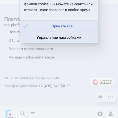
файлов cookie. Вы можете изменить или
отозвать свое согласие в любое время.
Платформа Эра. Документация
era-platform.ru
Принять все
Политика конфиденциальности
Управление настройками
О Платформа Эра. Документации
Отказ от ответственности
Manage cookie preferences
ООО Технологии коммуникаций
Телефон для связи:
+7 (495) 245-50-35
Поделиться эт
Допол
Открыть поиск
Открыть меню
Toggle p
Отк