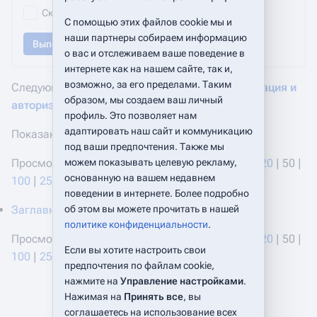
Скрыть перенаправления
С помощью этих файлов cookie мы и
наши партнеры собираем информацию
Выполнить
о вас и отслеживаем ваше поведение в
интернете как на нашем сайте, так и,
возможно, за его пределами. Таким
Следующие страницы ссылаются на
Синхронизация и
образом, мы создаем ваш личный
авторизация с LDAP
:
профиль. Это позволяет нам
адаптировать наш сайт и коммуникацию
Показан 1 элемент.
под ваши предпочтения. Также мы
можем показывать целевую рекламу,
Просмотреть (
предыдущие 50
|
следующие 50
) (
20
|
50
|
основанную на вашем недавнем
100
|
250
|
500
)
поведении в интернете. Более подробно
об этом вы можете прочитать в нашей
Заглавная страница
‎
(
← ссылки
)
политике конфиденциальности
.
Просмотреть (
предыдущие 50
|
следующие 50
) (
20
|
50
|
Если вы хотите настроить свои
100
|
250
|
500
)
предпочтения по файлам cookie,
нажмите на
Управление настройками
.
Нажимая на
Принять все
, вы
соглашаетесь на использование всех