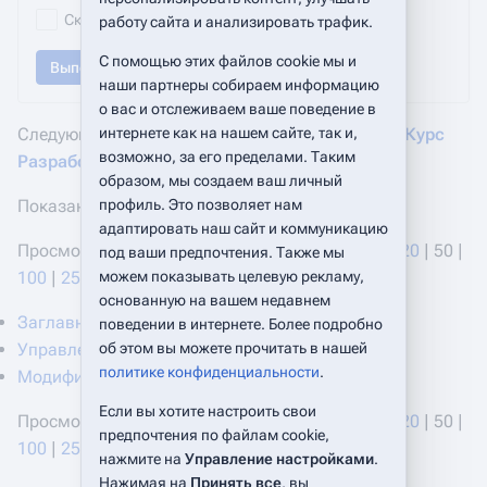
Скрыть перенаправления
работу сайта и анализировать трафик.
С помощью этих файлов cookie мы и
Выполнить
наши партнеры собираем информацию
о вас и отслеживаем ваше поведение в
интернете как на нашем сайте, так и,
Следующие страницы ссылаются на
Категория:Курс
возможно, за его пределами. Таким
Разработка приложений
:
образом, мы создаем ваш личный
профиль. Это позволяет нам
Показано 3 элемента.
адаптировать наш сайт и коммуникацию
Просмотреть (
предыдущие 50
|
следующие 50
) (
20
|
50
|
под ваши предпочтения. Также мы
можем показывать целевую рекламу,
100
|
250
|
500
)
основанную на вашем недавнем
Заглавная страница
‎
(
← ссылки
)
поведении в интернете. Более подробно
об этом вы можете прочитать в нашей
Управление звонками через API
‎
(
← ссылки
)
политике конфиденциальности
.
Модификация базового отчета
‎
(
← ссылки
)
Если вы хотите настроить свои
Просмотреть (
предыдущие 50
|
следующие 50
) (
20
|
50
|
предпочтения по файлам cookie,
100
|
250
|
500
)
нажмите на
Управление настройками
.
Нажимая на
Принять все
, вы