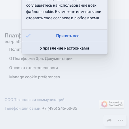
соглашаетесь на использование всех
файлов cookie. Вы можете изменить или
отозвать свое согласие в любое время.
Платформа Эра. Документация
Принять все
era-platform.ru
Управление настройками
Политика конфиденциальности
О Платформа Эра. Документации
Отказ от ответственности
Manage cookie preferences
ООО Технологии коммуникаций
Телефон для связи:
+7 (495) 245-50-35
Поделиться эт
Допол