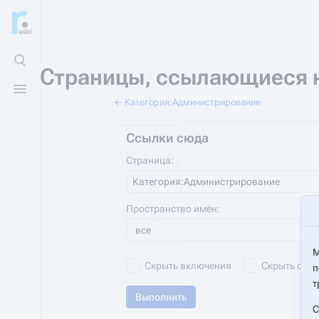
Открыть поиск
Страницы, ссылающиеся 
Открыть меню
←
Категория:Администрирование
Ссылки сюда
Страница:
Пространство имён:
все
М
Скрыть включения
Скрыть ссы
п
т
Выполнить
С