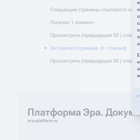
и
Следующие страницы ссылаются на
К
н
с
Показан 1 элемент.
с
п
Просмотреть (
предыдущие 50
|
следую
п
н
Заглавная страница
‎
(
← ссылки
)
Е
Просмотреть (
предыдущие 50
|
следую
н
с
и
Платформа Эра. Докум
era-platform.ru