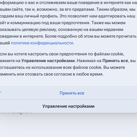
нформацию о вас и отслеживаем ваше поведение в интернете как на
атегория:Администрирование
:
ашем сайте, так и, возможно, за его пределами. Таким образом, мы
оздаем ваш личный профиль. Это позволяет нам адаптировать наш
айт и коммуникацию под ваши предпочтения. Также мы можем
оказывать целевую рекламу, основанную на вашем недавнем
щие 50
) (
20
|
50
|
100
|
250
|
500
)
оведении в интернете. Более подробно об этом вы можете прочитать
ашей
политике конфиденциальности
.
сли вы хотите настроить свои предпочтения по файлам cookie,
щие 50
) (
20
|
50
|
100
|
250
|
500
)
ажмите на
Управление настройками
. Нажимая на
Принять все
, вы
оглашаетесь на использование всех файлов cookie. Вы можете
зменить или отозвать свое согласие в любое время.
Принять все
Управление настройками
ентация