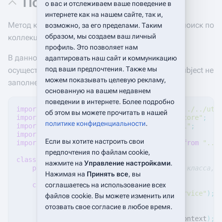
Поиск объекта класса
о вас и отслеживаем ваше поведение в
интернете как на нашем сайте, так и,
Метод коллекции find позволяет осуществлять поиск по
возможно, за его пределами. Таким
образом, мы создаем ваш личный
коллекции с помощью предиката.
профиль. Это позволяет нам
В данном примере, по коллекции _tickets
адаптировать наш сайт и коммуникацию
под ваши предпочтения. Также мы
осуществляется поиск такого ticket, у котрого subject не
можем показывать целевую рекламу,
заполнен.
основанную на вашем недавнем
поведении в интернете. Более подробно
import
{
GlobalUtils
,
Converter
}
from
"./../../uti
об этом вы можете прочитать в нашей
import
{
Service
}
from
"./../../platform/core"
;
политике конфиденциальности
.
import
{
ITicket
,
ITickets
}
from
"../model"
;
import
{
Tickets
}
from
"../classes"
;
Если вы хотите настроить свои
import
{
IBaseEntity
,
IDataUpdateParams
}
from
"../
предпочтения по файлам cookie,
class
Server2Service
extends
Service
{
нажмите на
Управление настройками
.
private
_tickets
:
ITickets
;
//свойство класса, 
Нажимая на
Принять все
, вы
соглашаетесь на использование всех
constructor
()
{
super
(
"creomate_tutorial.Server2Service"
);
файлов cookie. Вы можете изменить или
отозвать свое согласие в любое время.
// onCreateCode
this
.
_tickets
=
new
Tickets
(
this
.
context
);