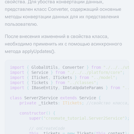
свойства. Для убоства конвертации данных,
представлен класс Converter, содержащий основные
методы конвертации данных для их представления
пользователю.
После внесения изменений в свойства класса,
необходимо применить их с помощью асинхронного
метода applyUpdates().
import
{
GlobalUtils
,
Converter
}
from
"./../../uti
import
{
Service
}
from
"./../../platform/core"
;
import
{
ITicket
,
ITickets
}
from
"../model"
;
import
{
Tickets
}
from
"../classes"
;
import
{
IBaseEntity
,
IDataUpdateParams
}
from
"../
class
Server2Service
extends
Service
{
private
_tickets
:
ITickets
;
//свойство класса, 
constructor
()
{
super
(
"creomate_tutorial.Server2Service"
);
// onCreateCode
this
.
_tickets
=
new
Tickets
(
this
.
context
);