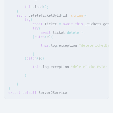
this
.
load
();
}
async
deleteTicketById
(
id
:
string
){
try
{
const
ticket
=
await
this
.
_tickets
.
getB
try
{
await
ticket
.
delete
();
}
catch
(
e
){
this
.
log
.
exception
(
"deleteTicketByI
}
}
catch
(
e
){
this
.
log
.
exception
(
"deleteTicketById: g
}
}
}
export
default
Server2Service
;