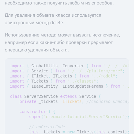
необходимо также получить любым из способов.
Для удаления объекта класса используется
асинхронный метод delete.
Использование метода может вызвать исключение,
например если какие-либо проверки прерывают
операцию удаления объекта.
import
{
GlobalUtils
,
Converter
}
from
"./../../uti
import
{
Service
}
from
"./../../platform/core"
;
import
{
ITicket
,
ITickets
}
from
"../model"
;
import
{
Tickets
}
from
"../classes"
;
import
{
IBaseEntity
,
IDataUpdateParams
}
from
"../
class
Server2Service
extends
Service
{
private
_tickets
:
ITickets
;
//свойство класса, 
constructor
()
{
super
(
"creomate_tutorial.Server2Service"
);
// onCreateCode
this
.
_tickets
=
new
Tickets
(
this
.
context
);