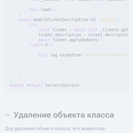
this
.
load
();
}
async
modifyTicketDescription
(
id
:
string
){
try
{
const
ticket
=
await
this
.
_tickets
.
getB
ticket
.
description
=
ticket
.
description
await
ticket
.
applyUpdates
();
}
catch
(
e
){
this
.
log
.
exception
(
"modifyTicketDescrip
}
}
}
export
default
Server2Service
;
Удаление объекта класса
Для удаления объекта класса, его экземпляр