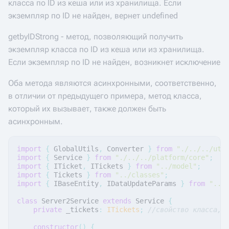
класса по ID из кеша или из хранилища. Если
экземпляр по ID не найден, вернет undefined
getbyIDStrong - метод, позволяющий получить
экземпляр класса по ID из кеша или из хранилища.
Если экземпляр по ID не найден, возникнет исключение
Оба метода являются асинхронными, соответственно,
в отличии от предыдущего примера, метод класса,
который их вызывает, также должен быть
асинхронным.
import
{
GlobalUtils
,
Converter
}
from
"./../../uti
import
{
Service
}
from
"./../../platform/core"
;
import
{
ITicket
,
ITickets
}
from
"../model"
;
import
{
Tickets
}
from
"../classes"
;
import
{
IBaseEntity
,
IDataUpdateParams
}
from
"../
class
Server2Service
extends
Service
{
private
_tickets
:
ITickets
;
//свойство класса, 
constructor
()
{