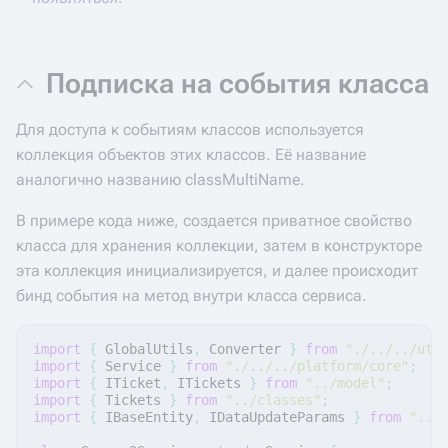
Подписка на события класса
Для доступа к событиям классов используется
коллекция объектов этих классов. Её название
аналогично названию classMultiName.
В примере кода ниже, создается приватное свойство
класса для хранения коллекции, затем в конструкторе
эта коллекция инициализируется, и далее происходит
бинд события на метод внутри класса сервиса.
import
{
GlobalUtils
,
Converter
}
from
"./../../uti
import
{
Service
}
from
"./../../platform/core"
;
import
{
ITicket
,
ITickets
}
from
"../model"
;
import
{
Tickets
}
from
"../classes"
;
import
{
IBaseEntity
,
IDataUpdateParams
}
from
"../