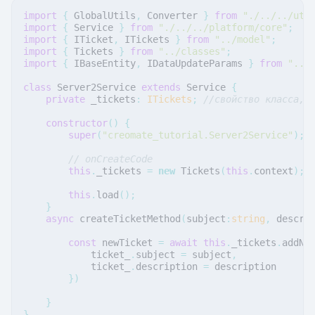
import
{
GlobalUtils
,
Converter
}
from
"./../../uti
import
{
Service
}
from
"./../../platform/core"
;
import
{
ITicket
,
ITickets
}
from
"../model"
;
import
{
Tickets
}
from
"../classes"
;
import
{
IBaseEntity
,
IDataUpdateParams
}
from
"../
class
Server2Service
extends
Service
{
private
_tickets
:
ITickets
;
//свойство класса, 
constructor
()
{
super
(
"creomate_tutorial.Server2Service"
);
// onCreateCode
this
.
_tickets
=
new
Tickets
(
this
.
context
);
this
.
load
();
}
async
createTicketMethod
(
subject
:
string
,
descri
const
newTicket
=
await
this
.
_tickets
.
addNe
ticket_
.
subject
=
subject
,
ticket_
.
description
=
description
})
}
}