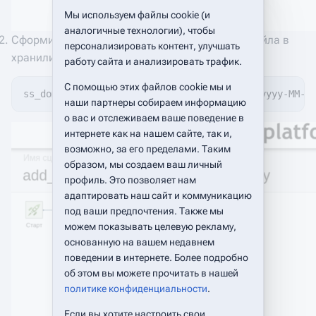
Мы используем файлы cookie (и
аналогичные технологии), чтобы
Сформировать в переменной link новое имя файла в
персонализировать контент, улучшать
хранилище домена с помощью формулы:
работу сайта и анализировать трафик.
С помощью этих файлов cookie мы и
ss_domain() + "/documents/" + dateformat("yyyy-MM-d
наши партнеры собираем информацию
о вас и отслеживаем ваше поведение в
интернете как на нашем сайте, так и,
возможно, за его пределами. Таким
образом, мы создаем ваш личный
профиль. Это позволяет нам
адаптировать наш сайт и коммуникацию
под ваши предпочтения. Также мы
можем показывать целевую рекламу,
основанную на вашем недавнем
поведении в интернете. Более подробно
об этом вы можете прочитать в нашей
политике конфиденциальности
.
Если вы хотите настроить свои