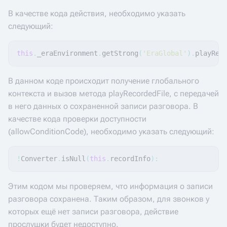
В качестве кода действия, необходимо указать
следующий:
this
.
_eraEnvironment
.
getStrong
(
'EraGlobal'
).
playRec
В данном коде происходит получение глобального
контекста и вызов метода playRecordedFile, с передачей
в него данных о сохраненной записи разговора. В
качестве кода проверки доступности
(allowConditionCode), необходимо указать следующий:
!
Converter
.
isNull
(
this
.
recordInfo
)
:
Этим кодом мы проверяем, что информация о записи
разговора сохранена. Таким образом, для звонков у
которых ещё нет записи разговора, действие
прослушки будет недоступно.