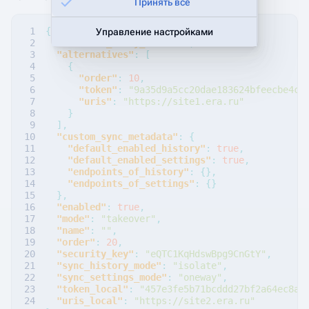
Принять все
{
Управление настройками
"activate_delay_sec"
:
30
,
"alternatives"
:
[
{
"order"
:
10
,
"token"
:
"9a35d9a5cc20dae183624bfeecbe4cb
"uris"
:
"https://site1.era.ru"
}
],
"custom_sync_metadata"
:
{
"default_enabled_history"
:
true
,
"default_enabled_settings"
:
true
,
"endpoints_of_history"
:
{},
"endpoints_of_settings"
:
{}
},
"enabled"
:
true
,
"mode"
:
"takeover"
,
"name"
:
""
,
"order"
:
20
,
"security_key"
:
"eQTC1KqHdswBpg9CnGtY"
,
"sync_history_mode"
:
"isolate"
,
"sync_settings_mode"
:
"oneway"
,
"token_local"
:
"457e3fe5b71bcddd27bf2a64ec8ac
"uris_local"
:
"https://site2.era.ru"