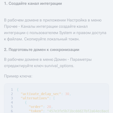
1. Создайте канал интеграции
В рабочем домене в приложении Настройка в меню
Прочее - Каналы интеграции создайте канал
интеграции c пользователем System и правом доступа
к файлам. Скопируйте локальный токен.
2. Подготовьте домен к синхронизации
В рабочем домене в меню Домен - Параметры
отредактируйте ключ survival_options.
Пример ключа:
{
"activate_delay_sec"
:
30
,
"alternatives"
:
[
{
"order"
:
20
,
"token"
:
"457e3fe5b71bcddd27bf2a64ec8ac6d