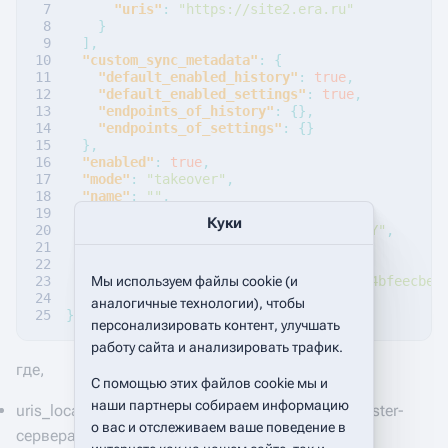
"uris"
:
"https://site2.era.ru"
}
],
"custom_sync_metadata"
:
{
"default_enabled_history"
:
true
,
"default_enabled_settings"
:
true
,
"endpoints_of_history"
:
{},
"endpoints_of_settings"
:
{}
},
"enabled"
:
true
,
"mode"
:
"takeover"
,
"name"
:
""
,
"order"
:
10
,
Куки
"security_key"
:
"eQTC1KqHdswBpg9CnGtY"
,
"sync_history_mode"
:
"isolate"
,
"sync_settings_mode"
:
"oneway"
,
Мы используем файлы cookie (и
"token_local"
:
"9a35d9a5cc20dae183624bfeecbe4
"uris_local"
:
"https://site1.era.ru"
аналогичные технологии), чтобы
}
персонализировать контент, улучшать
работу сайта и анализировать трафик.
где,
С помощью этих файлов cookie мы и
наши партнеры собираем информацию
uris_local - имя локального веб-сервера для Master-
о вас и отслеживаем ваше поведение в
сервера