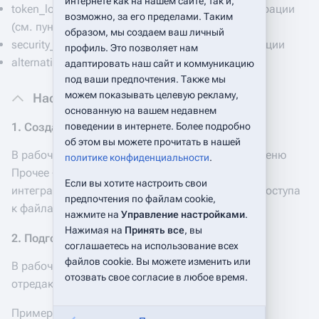
интернете как на нашем сайте, так и,
token_local - локальный токен для канала интеграции
возможно, за его пределами. Таким
(см. пункт 1)
образом, мы создаем ваш личный
security_kay - сгенерированная строка авторизации
профиль. Это позволяет нам
alternatives - параметры Slave-сервера
адаптировать наш сайт и коммуникацию
под ваши предпочтения. Также мы
можем показывать целевую рекламу,
Настройка Slave-сервера
основанную на вашем недавнем
поведении в интернете. Более подробно
1. Создайте канал интеграции
об этом вы можете прочитать в нашей
В рабочем домене в приложении Настройка в меню
политике конфиденциальности
.
Прочее - Каналы интеграции создайте канал
Если вы хотите настроить свои
интеграции c пользователем System и правом доступа
предпочтения по файлам cookie,
к файлам. Скопируйте локальный токен.
нажмите на
Управление настройками
.
Нажимая на
Принять все
, вы
2. Подготовьте домен к синхронизации
соглашаетесь на использование всех
файлов cookie. Вы можете изменить или
В рабочем домене в меню Домен - Параметры
отозвать свое согласие в любое время.
отредактируйте ключ survival_options.
Пример ключа: