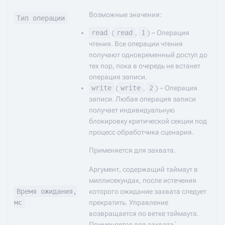
Возможные значения:
Тип операции
read
(
read
,
1
) – Операция
чтения. Все операции чтения
получают одновременный доступ до
тех пор, пока в очередь не встанет
операция записи.
write
(
write
,
2
) – Операция
записи. Любая операция записи
получает индивидуальную
блокировку критической секции под
процесс обработчика сценария.
Применяется для захвата.
Аргумент, содержащий таймаут в
миллисекундах, после истечения
Время ожидания,
которого ожидание захвата следует
мс
прекратить. Управление
возвращается по ветке таймаута.
Применяется для захвата`.