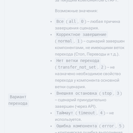
за текущим компонентом СТАРТ.
Возможные значения:
Все
(
all
,
0
) – любая причина
завершения сценария.
Корректное завершение
(
normal
,
1
) – сценарий завершен
компонентами, не имеющими веток
перехода (Стоп, Переводы и т.д.).
Нет ветки перехода
(
transfer_not_set
,
2
) – не
назначено необходимое свойство
перехода у компонента основной
ветки сценария.
Внешняя остановка
(
stop
,
3
)
Вариант
– сценарий принудительно
перехода
завершен (через API).
Таймаут
(
timeout
,
4
) – не
используется.
Ошибка компонента
(
error
,
5
)
– критическая ошибка выполнения