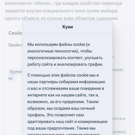
компонента «Меню», где каждое свойство перехода
задается внутри специального окна путем выбора
одного объекта из списка всех объектов сценария.
Куки
Свойства компонента
Мы используем файлы cookie (и
Свойство
Описание
аналогичные технологии), чтобы
Длительность паузы, в миллисекундах.
персонализировать контент, улучшать
В случае отрицательных значений
работу сайта и анализировать трафик.
компонент работает в синхронном режиме.
Время,
С помощью этих файлов cookie мы и
мс
В случае
0
компонент работает в
наши партнеры собираем информацию
асинхронном режиме с нулевым
о вас и отслеживаем ваше поведение в
ожиданием.
интернете как на нашем сайте, так и,
возможно, за его пределами. Таким
Определяет поведение компонента с
образом, мы создаем ваш личный
очередью необработанных событий.
профиль. Это позволяет нам
Необработанные события накапливаются в
адаптировать наш сайт и коммуникацию
очереди, если исполняемый во время
под ваши предпочтения. Также мы
поступления события компонент не призван
можем показывать целевую рекламу,