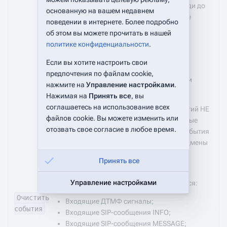
их обрабатывать, и остаются в очереди до
основанную на вашем недавнем
тех пор, пока очередной компонент не
поведении в интернете. Более подробно
обработает их (или не завершится
об этом вы можете прочитать в нашей
сценарий).
политике конфиденциальности
.
Обрабатывать события могут только
Если вы хотите настроить свои
асинхронные компоненты, то есть
предпочтения по файлам cookie,
проводящие асинхронные операции и
нажмите на
Управление настройками
.
ожидающие событий.
Нажимая на
Принять все
, вы
соглашаетесь на использование всех
К множеству рассматриваемых событий НЕ
файлов cookie. Вы можете изменить или
ОТНОСЯТСЯ события, обрабатываемые
отозвать свое согласие в любое время.
самой скрипт-машиной, например события
межсценарного взаимодействия, подмены
сценариев, завершения или подмены
Принять все
владельца и т.д.
Управление настройками
К накапливаемым событиям относятся:
Очистить
Входящие ДТМФ сигналы;
события
Входящие SIP-сообщения INFO;
Входящие SIP-сообщения MESSAGE;