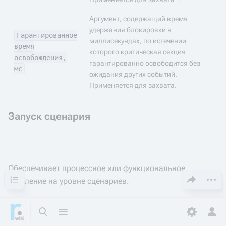
Аргумент, содержащий время
удержания блокировки в
Гарантированное
миллисекундах, по истечении
время
которого критическая секция
освобождения,
гарантированно освободится без
мс
ожидания других событий.
Применяется для захвата.
Запуск сценария
Обеспечивает процессное или функциональное
Содержание
Поделиться эт
Допол
ветвление на уровне сценариев.
В случае организации автоматических сервисов
размеры сценария могут быть достаточно велики, и
Открыть поиск
Открыть меню
Toggle p
Отк