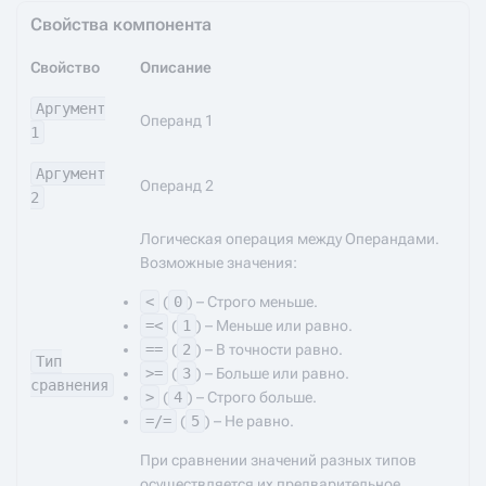
Свойства компонента
Свойство
Описание
Аргумент
Операнд 1
1
Аргумент
Операнд 2
2
Логическая операция между Операндами.
Возможные значения:
<
(
0
) – Строго меньше.
=<
(
1
) – Меньше или равно.
==
(
2
) – В точности равно.
Тип
>=
(
3
) – Больше или равно.
сравнения
>
(
4
) – Строго больше.
=/=
(
5
) – Не равно.
При сравнении значений разных типов
осуществляется их предварительное